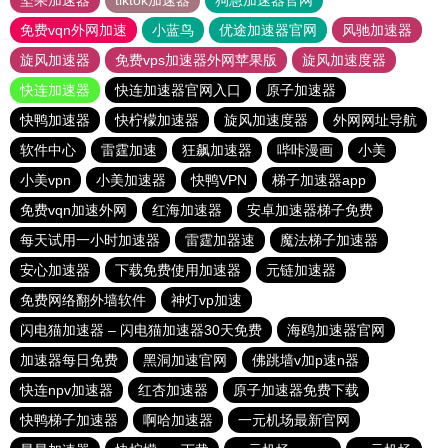
坚果加速器
tiktok加速器
狗急加速器官网
免费vqn外网加速
小蓝鸟
优途加速器官网
风驰加速器
旋风加速器
免费vps加速器外网苹果版
旋风加速度器
快连加速器
快连加速器官网入口
原子加速器
快鸭加速器
快柠檬加速器
旋风加速度器
外网网址导航
软件中心
雷霆加速
狂飙加速器
哔咔漫画
小美
小美vpn
小美加速器
快鸭VPN
梯子加速器app
免费vqn加速外网
红海加速器
安卓加速器梯子免费
每天试用一小时加速器
雷霆加器速
魔法梯子加速器
安心加速器
下载免费使用加速器
元链加速器
免费网络翻外墙软件
神灯vp加速
闪电猫加速器 – 闪电猫加速器30天免费
海鸥加速器官网
加速器每日免费
黑洞加速官网
佛跳墙v加p速n器
快连npv加速器
红杏加速器
原子加速器免费下载
快鸭梯子加速器
啊哈加速器
一元机场最新官网