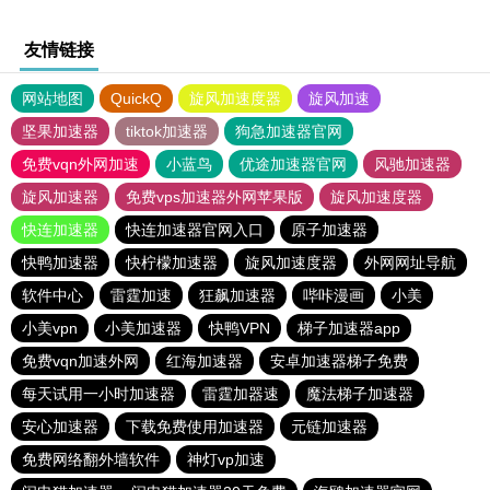
友情链接
网站地图
QuickQ
旋风加速度器
旋风加速
坚果加速器
tiktok加速器
狗急加速器官网
免费vqn外网加速
小蓝鸟
优途加速器官网
风驰加速器
旋风加速器
免费vps加速器外网苹果版
旋风加速度器
快连加速器
快连加速器官网入口
原子加速器
快鸭加速器
快柠檬加速器
旋风加速度器
外网网址导航
软件中心
雷霆加速
狂飙加速器
哔咔漫画
小美
小美vpn
小美加速器
快鸭VPN
梯子加速器app
免费vqn加速外网
红海加速器
安卓加速器梯子免费
每天试用一小时加速器
雷霆加器速
魔法梯子加速器
安心加速器
下载免费使用加速器
元链加速器
免费网络翻外墙软件
神灯vp加速