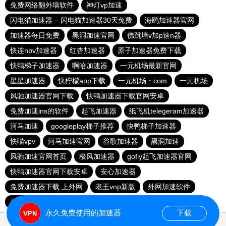
免费网络翻外墙软件
神灯vp加速
闪电猫加速器 – 闪电猫加速器30天免费
海鸥加速器官网
加速器每日免费
黑洞加速官网
佛跳墙v加p速n器
快连npv加速器
红杏加速器
原子加速器免费下载
快鸭梯子加速器
啊哈加速器
一元机场最新官网
星星加速器
快柠檬app下载
一元机场・com
一元机场
风驰加速器官网下载
快鸭加速器下载官网安卓
免费加速ins的软件
起飞加速器
纸飞机telegeram加速器
河马加速
googleplay梯子推荐
快鸭梯子加速器
快喵vpv
河马加速官网
谷歌加速器
黑洞加速
风驰加速官网首页
极风加速器
gofly起飞加速器官网
快鸭加速器官网下载安卓
安心加速器
免费加速器下载 上外网
老王vnp新版
外网加速软件
起飞apn下载
永久免费使用的加速器
下载