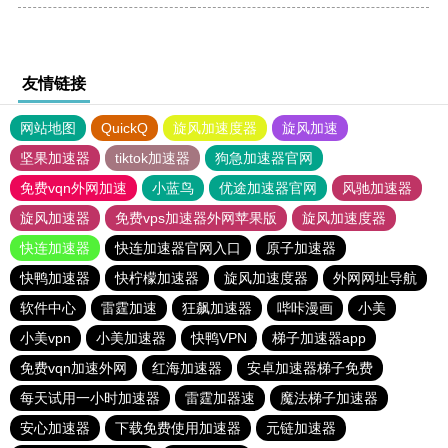
友情链接
网站地图
QuickQ
旋风加速度器
旋风加速
坚果加速器
tiktok加速器
狗急加速器官网
免费vqn外网加速
小蓝鸟
优途加速器官网
风驰加速器
旋风加速器
免费vps加速器外网苹果版
旋风加速度器
快连加速器
快连加速器官网入口
原子加速器
快鸭加速器
快柠檬加速器
旋风加速度器
外网网址导航
软件中心
雷霆加速
狂飙加速器
哔咔漫画
小美
小美vpn
小美加速器
快鸭VPN
梯子加速器app
免费vqn加速外网
红海加速器
安卓加速器梯子免费
每天试用一小时加速器
雷霆加器速
魔法梯子加速器
安心加速器
下载免费使用加速器
元链加速器