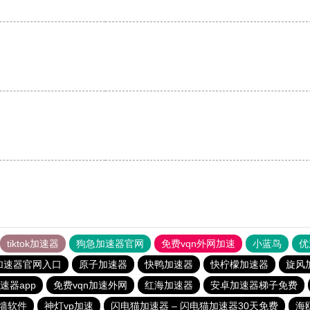
tiktok加速器
狗急加速器官网
免费vqn外网加速
小蓝鸟
优
加速器官网入口
原子加速器
快鸭加速器
快柠檬加速器
旋风
速器app
免费vqn加速外网
红海加速器
安卓加速器梯子免费
墙软件
神灯vp加速
闪电猫加速器 – 闪电猫加速器30天免费
海