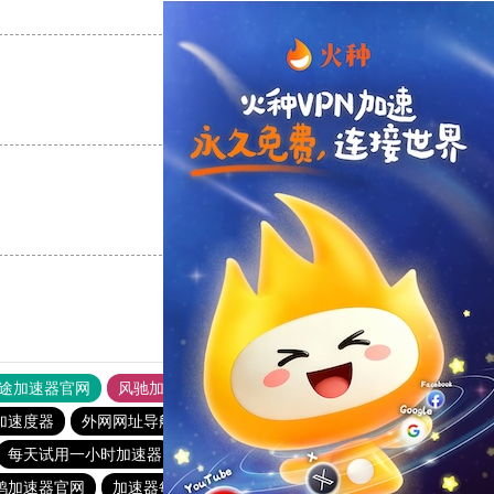
支持
[0]
反对
[0]
支持
[0]
反对
[0]
支持
[0]
反对
[0]
途加速器官网
风驰加速器
旋风加速器
加速度器
外网网址导航
软件中心
雷霆加速
狂飙加速器
每天试用一小时加速器
雷霆加器速
魔法梯子加速器
鸥加速器官网
加速器每日免费
黑洞加速官网