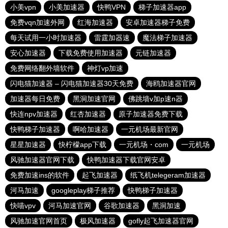
小美vpn
小美加速器
快鸭VPN
梯子加速器app
免费vqn加速外网
红海加速器
安卓加速器梯子免费
每天试用一小时加速器
雷霆加器速
魔法梯子加速器
安心加速器
下载免费使用加速器
元链加速器
免费网络翻外墙软件
神灯vp加速
闪电猫加速器 – 闪电猫加速器30天免费
海鸥加速器官网
加速器每日免费
黑洞加速官网
佛跳墙v加p速n器
快连npv加速器
红杏加速器
原子加速器免费下载
快鸭梯子加速器
啊哈加速器
一元机场最新官网
星星加速器
快柠檬app下载
一元机场・com
一元机场
风驰加速器官网下载
快鸭加速器下载官网安卓
免费加速ins的软件
起飞加速器
纸飞机telegeram加速器
河马加速
googleplay梯子推荐
快鸭梯子加速器
快喵vpv
河马加速官网
谷歌加速器
黑洞加速
风驰加速官网首页
极风加速器
gofly起飞加速器官网