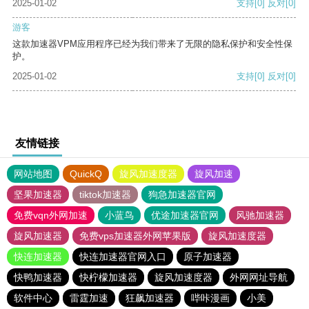
2025-01-02
支持
[0]
反对
[0]
游客
这款加速器VPM应用程序已经为我们带来了无限的隐私保护和安全性保
护。
2025-01-02
支持
[0]
反对
[0]
友情链接
网站地图
QuickQ
旋风加速度器
旋风加速
坚果加速器
tiktok加速器
狗急加速器官网
免费vqn外网加速
小蓝鸟
优途加速器官网
风驰加速器
旋风加速器
免费vps加速器外网苹果版
旋风加速度器
快连加速器
快连加速器官网入口
原子加速器
快鸭加速器
快柠檬加速器
旋风加速度器
外网网址导航
软件中心
雷霆加速
狂飙加速器
哔咔漫画
小美