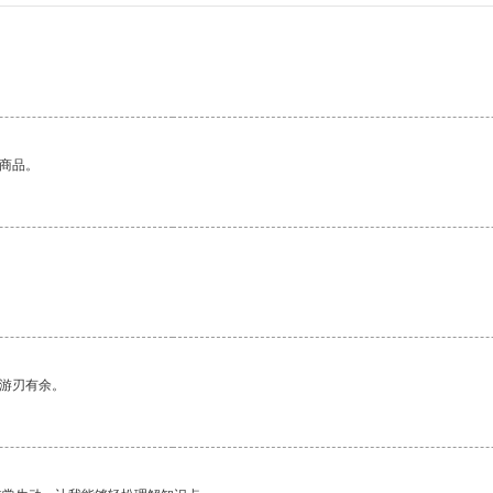
的商品。
中游刃有余。