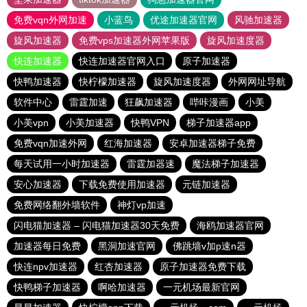
免费vqn外网加速
小蓝鸟
优途加速器官网
风驰加速器
旋风加速器
免费vps加速器外网苹果版
旋风加速度器
快连加速器
快连加速器官网入口
原子加速器
快鸭加速器
快柠檬加速器
旋风加速度器
外网网址导航
软件中心
雷霆加速
狂飙加速器
哔咔漫画
小美
小美vpn
小美加速器
快鸭VPN
梯子加速器app
免费vqn加速外网
红海加速器
安卓加速器梯子免费
每天试用一小时加速器
雷霆加器速
魔法梯子加速器
安心加速器
下载免费使用加速器
元链加速器
免费网络翻外墙软件
神灯vp加速
闪电猫加速器 – 闪电猫加速器30天免费
海鸥加速器官网
加速器每日免费
黑洞加速官网
佛跳墙v加p速n器
快连npv加速器
红杏加速器
原子加速器免费下载
快鸭梯子加速器
啊哈加速器
一元机场最新官网