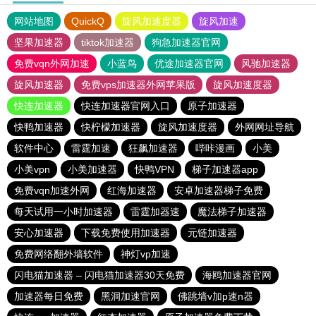
网站地图
QuickQ
旋风加速度器
旋风加速
坚果加速器
tiktok加速器
狗急加速器官网
免费vqn外网加速
小蓝鸟
优途加速器官网
风驰加速器
旋风加速器
免费vps加速器外网苹果版
旋风加速度器
快连加速器
快连加速器官网入口
原子加速器
快鸭加速器
快柠檬加速器
旋风加速度器
外网网址导航
软件中心
雷霆加速
狂飙加速器
哔咔漫画
小美
小美vpn
小美加速器
快鸭VPN
梯子加速器app
免费vqn加速外网
红海加速器
安卓加速器梯子免费
每天试用一小时加速器
雷霆加器速
魔法梯子加速器
安心加速器
下载免费使用加速器
元链加速器
免费网络翻外墙软件
神灯vp加速
闪电猫加速器 – 闪电猫加速器30天免费
海鸥加速器官网
加速器每日免费
黑洞加速官网
佛跳墙v加p速n器