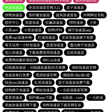
旋风加速器
免费vps加速器外网苹果版
旋风加速度器
快连加速器
快连加速器官网入口
原子加速器
快鸭加速器
快柠檬加速器
旋风加速度器
外网网址导航
软件中心
雷霆加速
狂飙加速器
哔咔漫画
小美
小美vpn
小美加速器
快鸭VPN
梯子加速器app
免费vqn加速外网
红海加速器
安卓加速器梯子免费
每天试用一小时加速器
雷霆加器速
魔法梯子加速器
安心加速器
下载免费使用加速器
元链加速器
免费网络翻外墙软件
神灯vp加速
闪电猫加速器 – 闪电猫加速器30天免费
海鸥加速器官网
加速器每日免费
黑洞加速官网
佛跳墙v加p速n器
快连npv加速器
红杏加速器
原子加速器免费下载
快鸭梯子加速器
啊哈加速器
一元机场最新官网
星星加速器
快柠檬app下载
一元机场・com
一元机场
风驰加速器官网下载
快鸭加速器下载官网安卓