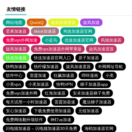
友情链接
网站地图
QuickQ
旋风加速度器
旋风加速
坚果加速器
tiktok加速器
狗急加速器官网
免费vqn外网加速
小蓝鸟
优途加速器官网
风驰加速器
旋风加速器
免费vps加速器外网苹果版
旋风加速度器
快连加速器
快连加速器官网入口
原子加速器
快鸭加速器
快柠檬加速器
旋风加速度器
外网网址导航
软件中心
雷霆加速
狂飙加速器
哔咔漫画
小美
小美vpn
小美加速器
快鸭VPN
梯子加速器app
免费vqn加速外网
红海加速器
安卓加速器梯子免费
每天试用一小时加速器
雷霆加器速
魔法梯子加速器
安心加速器
下载免费使用加速器
元链加速器
免费网络翻外墙软件
神灯vp加速
闪电猫加速器 – 闪电猫加速器30天免费
海鸥加速器官网