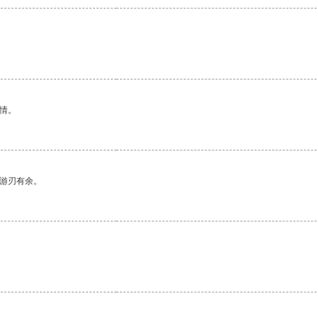
情。
中游刃有余。