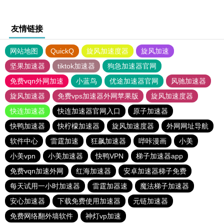
友情链接
网站地图
QuickQ
旋风加速度器
旋风加速
坚果加速器
tiktok加速器
狗急加速器官网
免费vqn外网加速
小蓝鸟
优途加速器官网
风驰加速器
旋风加速器
免费vps加速器外网苹果版
旋风加速度器
快连加速器
快连加速器官网入口
原子加速器
快鸭加速器
快柠檬加速器
旋风加速度器
外网网址导航
软件中心
雷霆加速
狂飙加速器
哔咔漫画
小美
小美vpn
小美加速器
快鸭VPN
梯子加速器app
免费vqn加速外网
红海加速器
安卓加速器梯子免费
每天试用一小时加速器
雷霆加器速
魔法梯子加速器
安心加速器
下载免费使用加速器
元链加速器
免费网络翻外墙软件
神灯vp加速