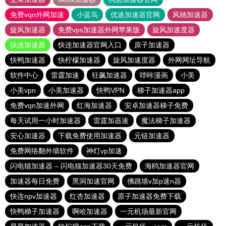
免费vqn外网加速
小蓝鸟
优途加速器官网
风驰加速器
旋风加速器
免费vps加速器外网苹果版
旋风加速度器
快连加速器
快连加速器官网入口
原子加速器
快鸭加速器
快柠檬加速器
旋风加速度器
外网网址导航
软件中心
雷霆加速
狂飙加速器
哔咔漫画
小美
小美vpn
小美加速器
快鸭VPN
梯子加速器app
免费vqn加速外网
红海加速器
安卓加速器梯子免费
每天试用一小时加速器
雷霆加器速
魔法梯子加速器
安心加速器
下载免费使用加速器
元链加速器
免费网络翻外墙软件
神灯vp加速
闪电猫加速器 – 闪电猫加速器30天免费
海鸥加速器官网
加速器每日免费
黑洞加速官网
佛跳墙v加p速n器
快连npv加速器
红杏加速器
原子加速器免费下载
快鸭梯子加速器
啊哈加速器
一元机场最新官网