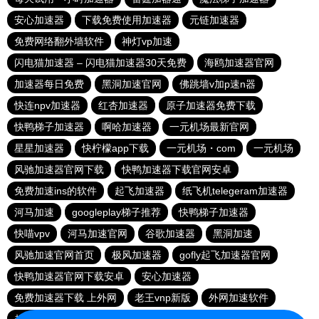
安心加速器
下载免费使用加速器
元链加速器
免费网络翻外墙软件
神灯vp加速
闪电猫加速器 – 闪电猫加速器30天免费
海鸥加速器官网
加速器每日免费
黑洞加速官网
佛跳墙v加p速n器
快连npv加速器
红杏加速器
原子加速器免费下载
快鸭梯子加速器
啊哈加速器
一元机场最新官网
星星加速器
快柠檬app下载
一元机场・com
一元机场
风驰加速器官网下载
快鸭加速器下载官网安卓
免费加速ins的软件
起飞加速器
纸飞机telegeram加速器
河马加速
googleplay梯子推荐
快鸭梯子加速器
快喵vpv
河马加速官网
谷歌加速器
黑洞加速
风驰加速官网首页
极风加速器
gofly起飞加速器官网
快鸭加速器官网下载安卓
安心加速器
免费加速器下载 上外网
老王vnp新版
外网加速软件