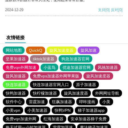
2024-12-29
支持
[0]
反对
[0]
友情链接
网站地图
QuickQ
旋风加速度器
旋风加速
坚果加速器
tiktok加速器
狗急加速器官网
免费vqn外网加速
小蓝鸟
优途加速器官网
风驰加速器
旋风加速器
免费vps加速器外网苹果版
旋风加速度器
快连加速器
快连加速器官网入口
原子加速器
快鸭加速器
快柠檬加速器
旋风加速度器
外网网址导航
软件中心
雷霆加速
狂飙加速器
哔咔漫画
小美
小美vpn
小美加速器
快鸭VPN
梯子加速器app
免费vqn加速外网
红海加速器
安卓加速器梯子免费
每天试用一小时加速器
雷霆加器速
魔法梯子加速器