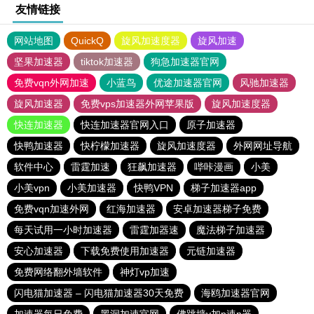
友情链接
网站地图
QuickQ
旋风加速度器
旋风加速
坚果加速器
tiktok加速器
狗急加速器官网
免费vqn外网加速
小蓝鸟
优途加速器官网
风驰加速器
旋风加速器
免费vps加速器外网苹果版
旋风加速度器
快连加速器
快连加速器官网入口
原子加速器
快鸭加速器
快柠檬加速器
旋风加速度器
外网网址导航
软件中心
雷霆加速
狂飙加速器
哔咔漫画
小美
小美vpn
小美加速器
快鸭VPN
梯子加速器app
免费vqn加速外网
红海加速器
安卓加速器梯子免费
每天试用一小时加速器
雷霆加器速
魔法梯子加速器
安心加速器
下载免费使用加速器
元链加速器
免费网络翻外墙软件
神灯vp加速
闪电猫加速器 – 闪电猫加速器30天免费
海鸥加速器官网